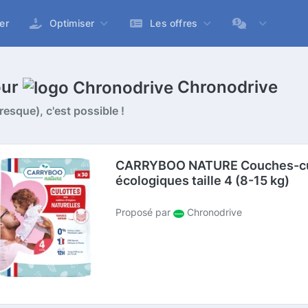
er
Optimiser
Les offres
our
Chronodrive
esque), c'est possible !
CARRYBOO NATURE Couches-cu
écologiques taille 4 (8-15 kg)
Proposé par
Chronodrive