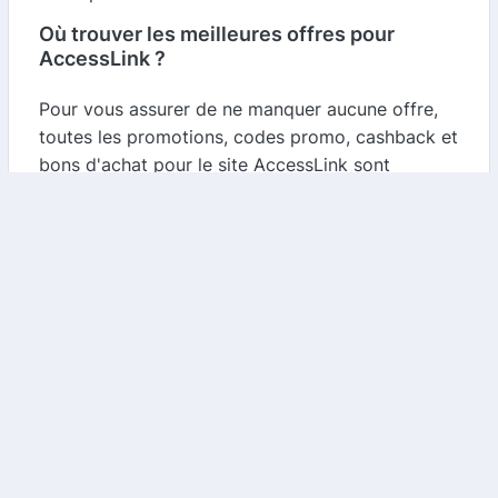
Où trouver les meilleures offres pour
AccessLink ?
Pour vous assurer de ne manquer aucune offre,
toutes les promotions, codes promo, cashback et
bons d'achat pour le site AccessLink sont
disponibles sur
Courses Malin
. Ce comparateur
met à jour quotidiennement les meilleures offres,
vous garantissant ainsi de toujours bénéficier des
économies les plus intéressantes. N'hésitez pas à
consulter Courses Malin régulièrement pour
profiter des dernières promotions et maximiser
vos économies sur AccessLink.
Conclusion
AccessLink est une solution idéale pour améliorer
la visibilité de votre site tout en réalisant des