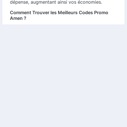
dépense, augmentant ainsi vos économies.
Comment Trouver les Meilleurs Codes Promo
Amen ?
1.
Utilisez notre Comparateur
: Notre plateforme
vous permet de comparer facilement les
différentes offres disponibles. Il vous suffit de
rechercher "Amen" pour découvrir les codes
promo en cours.
2.
Inscrivez-vous à la Newsletter
: Souvent, les
entreprises envoient des codes promo exclusifs à
leurs abonnés. Inscrivez-vous à la newsletter
d'Amen pour ne rien manquer.
3.
Suivez les Réseaux Sociaux
: Les promotions
sont souvent annoncées sur les réseaux sociaux.
Suivez Amen pour être informé des dernières
offres.