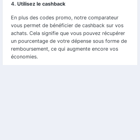
4.
Utilisez le cashback
En plus des codes promo, notre comparateur
vous permet de bénéficier de cashback sur vos
achats. Cela signifie que vous pouvez récupérer
un pourcentage de votre dépense sous forme de
remboursement, ce qui augmente encore vos
économies.
5.
Inscrivez-vous à la newsletter
En vous inscrivant à la newsletter d'American
Golf, vous serez informé des dernières
promotions et des codes promo exclusifs. C'est
un excellent moyen de ne jamais manquer une
bonne affaire.
Conclusion
American Golf est la destination idéale pour tous