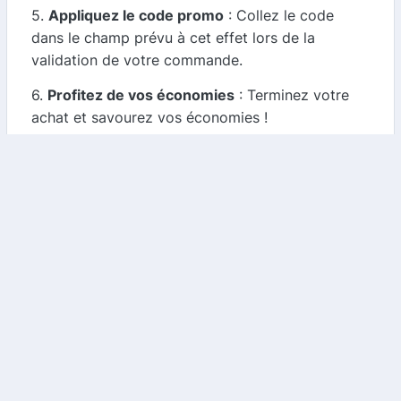
5.
Appliquez le code promo
: Collez le code
dans le champ prévu à cet effet lors de la
validation de votre commande.
6.
Profitez de vos économies
: Terminez votre
achat et savourez vos économies !
Quels types d'économies pouvez-vous réaliser ?
Les économies varient en fonction des
promotions en cours, mais voici quelques
exemples :
-
Remises de 10 à 50 %
sur certains produits.
-
Offres de cashback
allant jusqu'à 10 % sur le
montant total de votre commande.
-
Livraison gratuite
sur certaines commandes, ce
qui peut également réduire vos dépenses.