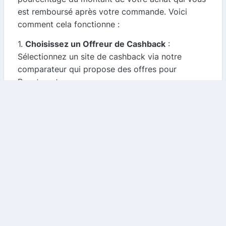
est remboursé après votre commande. Voici
comment cela fonctionne :
1.
Choisissez un Offreur de Cashback
:
Sélectionnez un site de cashback via notre
comparateur qui propose des offres pour
Beautyrest.
2.
Effectuez Votre Achat
: Cliquez sur le lien
fourni et réalisez votre achat sur le site de
Beautyrest.
3.
Recevez Votre Remboursement
: Après
validation de votre commande, vous recevrez un
pourcentage de votre achat sous forme de
cashback, que vous pourrez utiliser pour vos
futurs achats.
Conclusion