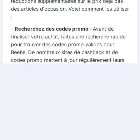
réductions supplémentaires sur le prix déjà bas
des articles d'occasion. Voici comment les utiliser
:
-
Recherchez des codes promo
: Avant de
finaliser votre achat, faites une recherche rapide
pour trouver des codes promo valides pour
Beebs. De nombreux sites de cashback et de
codes promo mettent à jour régulièrement leurs
offres.
-
Appliquez le code
: Une fois que vous avez
trouvé un code promo, il vous suffit de l'entrer
dans le champ prévu à cet effet lors de votre
commande pour bénéficier de la réduction.
2. Profitez du cashback
Le cashback est une autre méthode efficace pour
économiser sur vos achats. En utilisant un