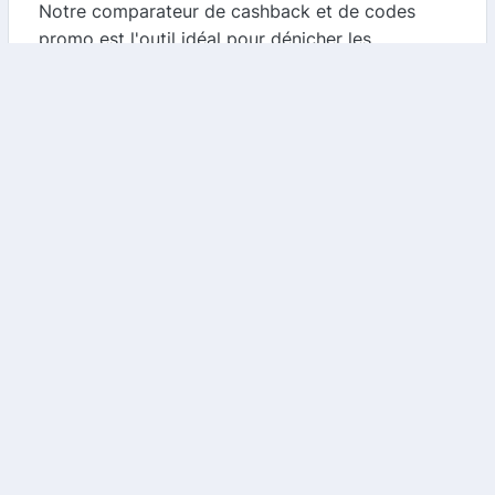
Notre comparateur de cashback et de codes
promo est l'outil idéal pour dénicher les
meilleures offres sur Belambra. Voici comment
procéder :
1.
Visitez notre site
: Accédez à notre
comparateur et recherchez les codes promo
disponibles pour Belambra.
2.
Comparez les offres
: Nous vous présentons
une liste des codes promo en cours, vous
permettant de choisir celui qui vous offre la
meilleure réduction.
3.
Appliquez le code
: Lors de votre réservation
sur le site de Belambra, entrez le code promo
dans le champ prévu à cet effet pour bénéficier
de votre réduction.
Pourquoi utiliser notre comparateur ?