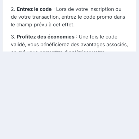
2.
Entrez le code
: Lors de votre inscription ou
de votre transaction, entrez le code promo dans
le champ prévu à cet effet.
3.
Profitez des économies
: Une fois le code
validé, vous bénéficierez des avantages associés,
ce qui vous permettra d'optimiser votre
investissement.
Pourquoi utiliser des codes promo ?
Utiliser des codes promo vous permet de
maximiser vos économies et d'augmenter votre
pouvoir d'achat. Que vous soyez un investisseur
débutant ou expérimenté, ces réductions peuvent
faire une différence significative dans le montant
que vous investissez réellement.
Conclusion