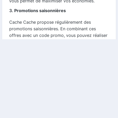
vous permet de maximiser vos économies.
3.
Promotions saisonnières
Cache Cache propose régulièrement des
promotions saisonnières. En combinant ces
offres avec un code promo, vous pouvez réaliser
des économies encore plus importantes, surtout
lors des soldes ou des événements spéciaux.
4.
Facilité d'utilisation
L'application d'un code promo est simple et
rapide. Il vous suffit de copier le code et de
l'appliquer lors de votre passage en caisse sur le
site de Cache Cache. En quelques clics, vous
pouvez profiter de réductions sur vos articles
préférés.
Comment trouver les meilleurs codes