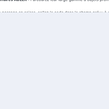
e passage en caisse, collez le code dans le champ prévu à ce
 vos économies et finalisez votre achat.
ion privilégiée pour des objets publicitaires personnalisés
z réaliser des économies significatives tout en accédant à
nels tout en préservant votre budget ! Visitez notre site dè
vés
Comm