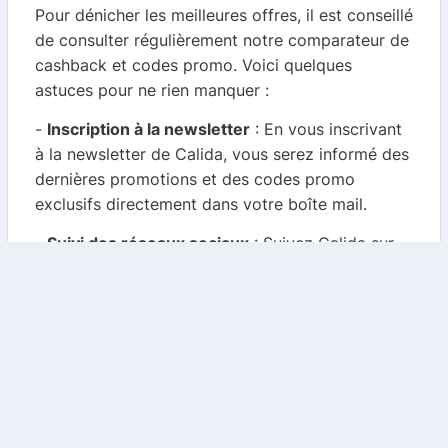
Pour dénicher les meilleures offres, il est conseillé
de consulter régulièrement notre comparateur de
cashback et codes promo. Voici quelques
astuces pour ne rien manquer :
-
Inscription à la newsletter
: En vous inscrivant
à la newsletter de Calida, vous serez informé des
dernières promotions et des codes promo
exclusifs directement dans votre boîte mail.
-
Suivi des réseaux sociaux
: Suivez Calida sur
les réseaux sociaux pour être au courant des
offres spéciales et des codes promo temporaires.
-
Visite régulière de notre site
: Notre
comparateur est mis à jour fréquemment avec les
derniers codes promo disponibles. Assurez-vous
de le consulter avant chaque achat pour
maximiser vos économies.