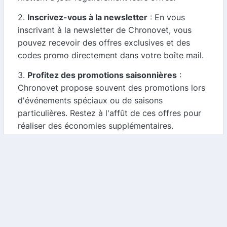
2.
Inscrivez-vous à la newsletter
: En vous
inscrivant à la newsletter de Chronovet, vous
pouvez recevoir des offres exclusives et des
codes promo directement dans votre boîte mail.
3.
Profitez des promotions saisonnières
:
Chronovet propose souvent des promotions lors
d'événements spéciaux ou de saisons
particulières. Restez à l'affût de ces offres pour
réaliser des économies supplémentaires.
Cashback sur vos achats
En plus des codes promo, vous pouvez
également bénéficier de cashback sur vos achats
chez Chronovet. Le cashback est un pourcentage
de votre dépense qui vous est remboursé après
votre achat. Voici comment cela fonctionne :