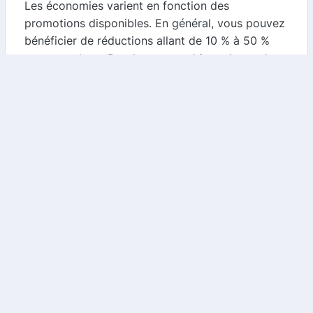
Les économies varient en fonction des
promotions disponibles. En général, vous pouvez
bénéficier de réductions allant de 10 % à 50 %
sur vos achats. De plus, en combinant les codes
promo avec notre cashback, vous pouvez
maximiser vos économies.
5. Qu'est-ce que le cashback ?
Le cashback est un système qui vous permet de
récupérer un pourcentage de votre achat sous
forme de remboursement. En utilisant notre
comparateur, vous pouvez trouver des offres de
cashback spécifiques à Cotton & Co, vous
permettant ainsi de récupérer une partie de votre
dépense après votre achat.
Conclusion
Cotton & Co est la destination idéale pour ceux