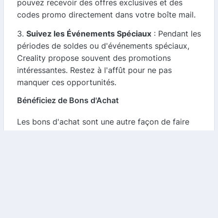
pouvez recevoir des offres exclusives et des
codes promo directement dans votre boîte mail.
3.
Suivez les Événements Spéciaux
: Pendant les
périodes de soldes ou d'événements spéciaux,
Creality propose souvent des promotions
intéressantes. Restez à l'affût pour ne pas
manquer ces opportunités.
Bénéficiez de Bons d'Achat
Les bons d'achat sont une autre façon de faire
des économies sur vos achats Creality. Ces bons
peuvent être utilisés pour obtenir des réductions
sur vos commandes, vous permettant ainsi de
profiter de vos produits préférés à un prix réduit.
Conclusion
Creality est une marque incontournable pour tous