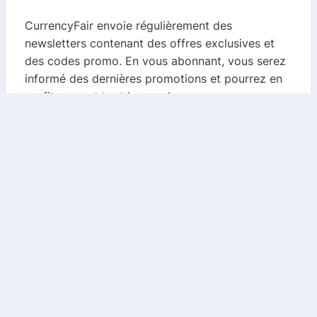
CurrencyFair envoie régulièrement des
newsletters contenant des offres exclusives et
des codes promo. En vous abonnant, vous serez
informé des dernières promotions et pourrez en
profiter avant tout le monde.
4.
Suivez CurrencyFair sur les réseaux sociaux
Les réseaux sociaux sont un excellent moyen de
rester informé des offres spéciales. CurrencyFair
publie souvent des promotions sur ses comptes
sociaux, ce qui vous permet de bénéficier de
réductions supplémentaires.
Conclusion
CurrencyFair est une solution idéale pour ceux
qui cherchent à effectuer des transferts d'argent