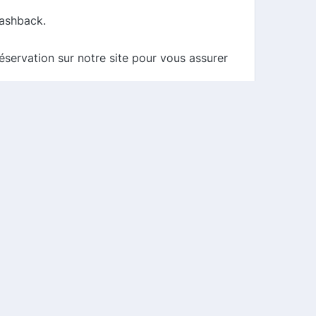
cashback.
éservation sur notre site pour vous assurer
vous pourrez ensuite retirer ou utiliser
rix abordable. En utilisant notre
éjour agréable sans vous ruiner.
e rester à l'affût des codes promo et des