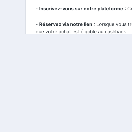
-
Inscrivez-vous sur notre plateforme
: C
-
Réservez via notre lien
: Lorsque vous tr
que votre achat est éligible au cashback.
-
Recevez votre remboursement
: Après v
pour vos prochaines réservations.
Conclusion
Danubius Hotels est une excellente option 
comparateur de cashback et de codes promo
N'oubliez pas de réserver directement sur l
offres de cashback pour encore plus d'éc