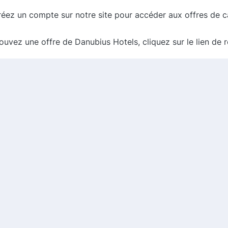
réez un compte sur notre site pour accéder aux offres de 
ouvez une offre de Danubius Hotels, cliquez sur le lien de r
otre séjour, le cashback sera crédité sur votre compte, que 
pour ceux qui recherchent un hébergement de qualité à un p
, vous pouvez maximiser vos économies et profiter d'un s
e site officiel pour bénéficier de la réduction de 10 % et d
onomies. Bon voyage !