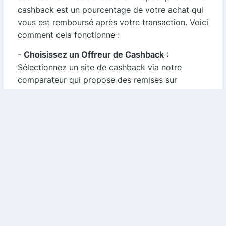
cashback est un pourcentage de votre achat qui
vous est remboursé après votre transaction. Voici
comment cela fonctionne :
-
Choisissez un Offreur de Cashback
:
Sélectionnez un site de cashback via notre
comparateur qui propose des remises sur
Depositphotos.
-
Effectuez Votre Achat
: Cliquez sur le lien
fourni et réalisez votre achat sur Depositphotos
comme d'habitude.
-
Recevez Votre Cashback
: Après validation de
votre achat, le cashback sera crédité sur votre
compte, vous permettant ainsi de récupérer une
partie de votre dépense.
Conclusion