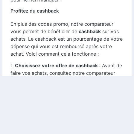
Profitez du cashback
En plus des codes promo, notre comparateur
vous permet de bénéficier de
cashback
sur vos
achats. Le cashback est un pourcentage de votre
dépense qui vous est remboursé après votre
achat. Voici comment cela fonctionne :
1.
Choisissez votre offre de cashback
: Avant de
faire vos achats, consultez notre comparateur
pour trouver l'offre de cashback la plus
avantageuse pour Dr. Jonquille & Mr. Ail.
2.
Effectuez votre achat
: Cliquez sur le lien de
cashback et réalisez votre commande sur le site
de Dr. Jonquille & Mr. Ail.
3.
Recevez votre remboursement
: Une fois
votre achat validé, le cashback sera crédité sur