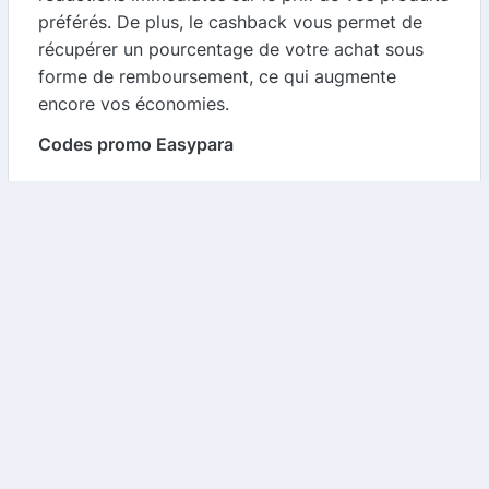
préférés. De plus, le cashback vous permet de
récupérer un pourcentage de votre achat sous
forme de remboursement, ce qui augmente
encore vos économies.
Codes promo Easypara
Easypara propose régulièrement des codes
promo qui vous permettent de profiter de
réductions sur une large gamme de produits. Que
ce soit pour des soins de la peau, des produits
de maquillage ou des compléments alimentaires,
il est toujours judicieux de vérifier les codes
promo disponibles avant de finaliser votre
commande. Grâce à notre comparateur, vous
pouvez facilement trouver les meilleures offres et
maximiser vos économies.
Cashback sur Easypara