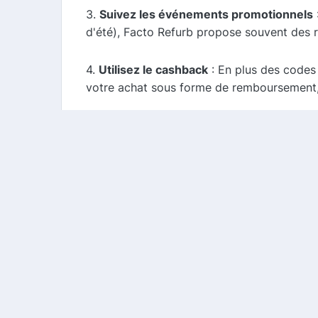
3.
Suivez les événements promotionnels
d'été), Facto Refurb propose souvent des r
4.
Utilisez le cashback
: En plus des codes
votre achat sous forme de remboursement,
Conclusion
Facto Refurb est une excellente option pou
cashback et de codes promo, vous pouvez f
régulièrement les nouvelles promotions et d
Facto Refurb !
Copyright ©
2026
Courses Malin
. Tous droits réser