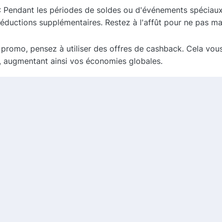
: Pendant les périodes de soldes ou d'événements spéciaux
éductions supplémentaires. Restez à l'affût pour ne pas m
 promo, pensez à utiliser des offres de cashback. Cela vo
 augmentant ainsi vos économies globales.
r ceux qui recherchent des produits de qualité à des prix
acilement trouver les meilleures offres et maximiser vos é
e profiter des avantages des produits reconditionnés. Faite
vés
Comm