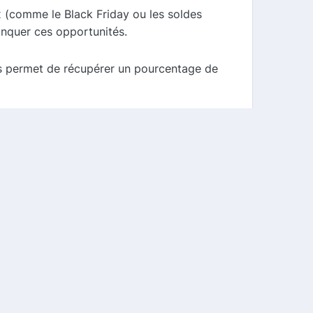
 (comme le Black Friday ou les soldes
anquer ces opportunités.
us permet de récupérer un pourcentage de
 abordables. Grâce à notre comparateur de
conomies. N'oubliez pas de vérifier
s le choix intelligent et responsable avec
ent ça fonctionne ?
FAQ
CGU
Mentions légales