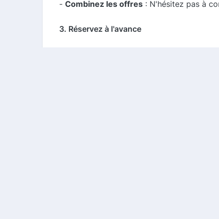
-
Combinez les offres
: N'hésitez pas à c
3. Réservez à l'avance
En réservant votre séjour à l'avance, vous
offrent des remises pour les réservations 
Conclusion
Fasthôtel est une excellente option pour 
cashback et aux codes promo, vous pouvez 
les offres disponibles et préparez-vous à p
Pour plus d'informations et pour découvrir l