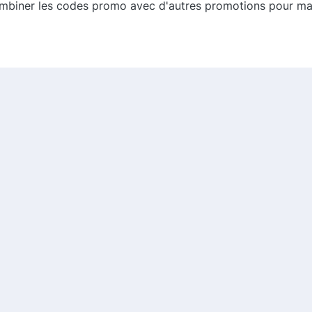
ombiner les codes promo avec d'autres promotions pour m
 pouvez souvent bénéficier de tarifs réduits et de promoti
anticipées, ce qui vous permet d'économiser encore plus.
ceux qui recherchent un hébergement économique de qualit
réaliser des économies significatives sur vos réservation
rofiter de votre séjour tout en respectant votre budget !
es meilleures offres, visitez notre site dès aujourd'hui !