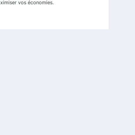
aximiser vos économies.
ons spéciales. De nombreux Fasthôtels
é en France. Grâce à notre comparateur de
s. N'attendez plus, commencez à explorer