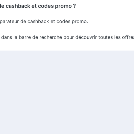
de cashback et codes promo ?
parateur de cashback et codes promo.
dans la barre de recherche pour découvrir toutes les offre
ez les codes promo et cashback proposés, et sélectionnez c
mo pour le copier.
llez sur le site officiel de Gardena et ajoutez vos produits a
o lors de votre commande pour bénéficier de la réduction.
raison gratuite et des retours gratuits pendant 30 jours !