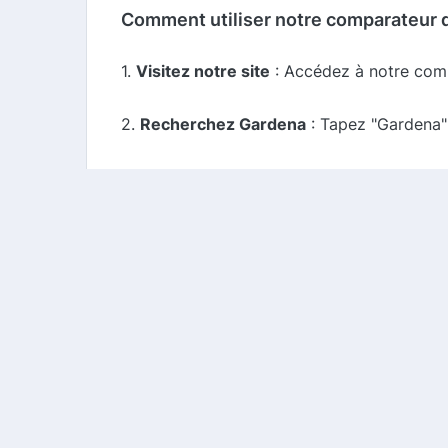
Comment utiliser notre comparateur 
1.
Visitez notre site
: Accédez à notre com
2.
Recherchez Gardena
: Tapez "Gardena" 
3.
Choisissez votre code promo
: Parcour
4.
Copiez le code
: Cliquez sur le code pro
5.
Rendez-vous sur le site de Gardena
: A
6.
Appliquez le code
: Collez le code prom
7.
Finalisez votre achat
: Profitez de la liv
Conclusion