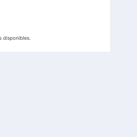
s disponibles.
elui qui vous convient le mieux.
u panier.