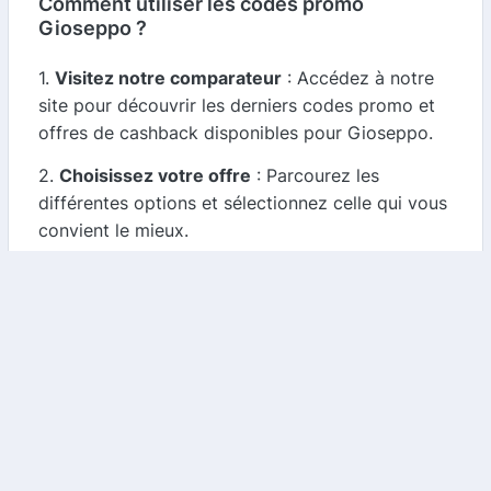
Comment utiliser les codes promo
Gioseppo ?
1.
Visitez notre comparateur
: Accédez à notre
site pour découvrir les derniers codes promo et
offres de cashback disponibles pour Gioseppo.
2.
Choisissez votre offre
: Parcourez les
différentes options et sélectionnez celle qui vous
convient le mieux.
3.
Copiez le code promo
: Si l'offre nécessite un
code, copiez-le pour l'utiliser lors de votre
commande sur le site de Gioseppo.
4.
Faites vos achats
: Rendez-vous sur le site de
Gioseppo, choisissez vos articles, et appliquez le
code promo lors du paiement pour bénéficier de
votre réduction.