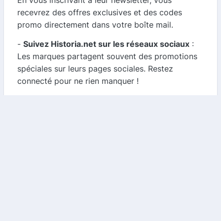
En vous inscrivant à leur newsletter, vous
recevrez des offres exclusives et des codes
promo directement dans votre boîte mail.
-
Suivez Historia.net sur les réseaux sociaux
:
Les marques partagent souvent des promotions
spéciales sur leurs pages sociales. Restez
connecté pour ne rien manquer !
3. Combinez les offres
N'oubliez pas que vous pouvez souvent
combiner les codes promo avec d'autres offres
spéciales ou réductions. Cela signifie que vous
pouvez maximiser vos économies en utilisant
plusieurs méthodes de réduction en même temps.
Conclusion
Historia.net est une excellente option pour ceux