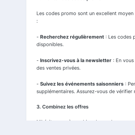
Les codes promo sont un excellent moyen 
:
-
Recherchez régulièrement
: Les codes p
disponibles.
-
Inscrivez-vous à la newsletter
: En vous 
des ventes privées.
-
Suivez les événements saisonniers
: Pe
supplémentaires. Assurez-vous de vérifier
3. Combinez les offres
N'hésitez pas à combiner les codes promo
promo de 20 % sur votre commande et que 