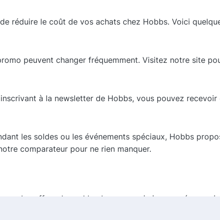
de réduire le coût de vos achats chez Hobbs. Voici quelqu
romo peuvent changer fréquemment. Visitez notre site pour
inscrivant à la newsletter de Hobbs, vous pouvez recevoir
ndant les soldes ou les événements spéciaux, Hobbs propo
 notre comparateur pour ne rien manquer.
 avec les offres de cashback pour maximiser vos économies
vous bénéficiez également d'un cashback de 5 %, vous pou