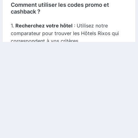
Comment utiliser les codes promo et
cashback ?
1.
Recherchez votre hôtel
: Utilisez notre
comparateur pour trouver les Hôtels Rixos qui
correspondent à vos critères.
2.
Vérifiez les codes promo
: Avant de finaliser
votre réservation, consultez les codes promo
disponibles pour obtenir des réductions
supplémentaires.
3.
Réservez et gagnez du cashback
: Une fois
votre réservation effectuée, assurez-vous de
suivre les instructions pour activer votre
cashback. Cela peut impliquer de cliquer sur un
lien spécifique ou d'utiliser un code lors de votre
réservation.