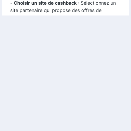
-
Choisir un site de cashback
: Sélectionnez un
site partenaire qui propose des offres de
cashback pour Idkids.
-
Effectuer votre achat via le lien
: Cliquez sur le
lien du site de cashback pour être redirigé vers
Idkids.
-
Recevoir un pourcentage de votre achat
:
Après votre achat, une partie de votre dépense
vous sera remboursée sous forme de cashback.
3.
Combiner les Offres
Pour maximiser vos économies, n'hésitez pas à
combiner les codes promo et le cashback. Cela
vous permettra de bénéficier à la fois d'une
réduction immédiate sur votre commande et d'un
remboursement sur votre achat.