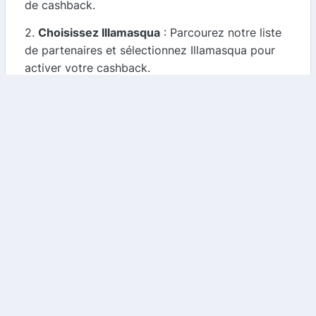
de cashback.
2.
Choisissez Illamasqua
: Parcourez notre liste
de partenaires et sélectionnez Illamasqua pour
activer votre cashback.
3.
Effectuez votre Achat
: Cliquez sur le lien vers
le site d'Illamasqua et réalisez votre achat
comme d'habitude.
4.
Recevez votre Cashback
: Une fois votre
commande confirmée, vous recevrez un
pourcentage de votre achat sous forme de
cashback, que vous pourrez utiliser pour vos
futurs achats.
Conclusion
Illamasqua est une marque incontournable pour
tous les passionnés de maquillage qui souhaitent