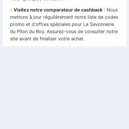
-
Visitez notre comparateur de cashback
: Nous
mettons à jour régulièrement notre liste de codes
promo et d'offres spéciales pour La Savonnerie
du Pilon du Roy. Assurez-vous de consulter notre
site avant de finaliser votre achat.
-
Inscrivez-vous à la newsletter
: La Savonnerie
du Pilon du Roy propose souvent des promotions
exclusives à ses abonnés. En vous inscrivant à
leur newsletter, vous serez informé des dernières
offres et codes promo.
-
Suivez les réseaux sociaux
: Les marques
partagent souvent des codes promo sur leurs
réseaux sociaux. Suivez La Savonnerie du Pilon
du Roy sur Instagram, Facebook et Twitter pour
ne rien manquer.