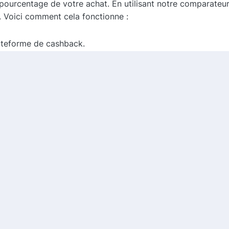
ourcentage de votre achat. En utilisant notre comparateur
i. Voici comment cela fonctionne :
ateforme de cashback.
 de la plateforme pour que votre cashback soit enregistré.
 est validé, vous recevrez une partie de votre dépense sou
us ceux qui souhaitent travailler avec des fichiers audio de
t de codes promo, vous pouvez non seulement bénéficier de 
ttendez plus, explorez Lalal.ai et commencez à économiser d