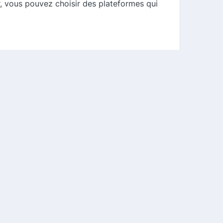
, vous pouvez choisir des plateformes qui
s forme de cashback.
 manière efficace et professionnelle. En
ses services de qualité, mais aussi
ès aujourd'hui !