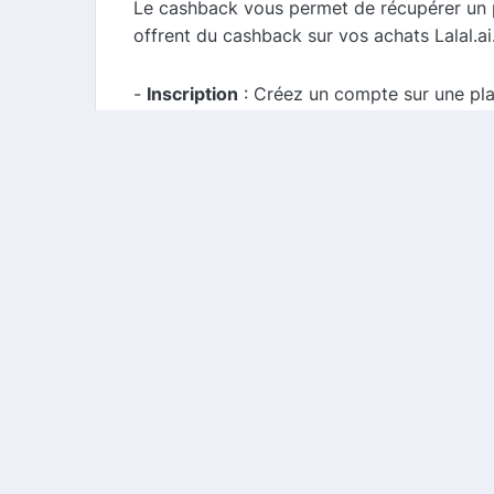
Le cashback vous permet de récupérer un p
offrent du cashback sur vos achats Lalal.a
-
Inscription
: Créez un compte sur une pl
-
Achats
: Effectuez vos achats via le lien
-
Récupération
: Une fois que votre achat
Conclusion
Lalal.ai est un outil incontournable pour to
utilisant notre comparateur de cashback e
réaliser des économies significatives. N'a