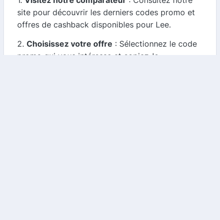
1.
Visitez notre comparateur
: Consultez notre
site pour découvrir les derniers codes promo et
offres de cashback disponibles pour Lee.
2.
Choisissez votre offre
: Sélectionnez le code
promo qui vous intéresse et copiez-le.
3.
Faites vos achats
: Rendez-vous sur le site de
Lee, parcourez les produits et ajoutez vos
articles au panier.
4.
Appliquez le code promo
: Lors de votre
passage en caisse, collez le code promo dans le
champ prévu à cet effet pour bénéficier de votre
réduction.
5.
Profitez de votre cashback
: N'oubliez pas de
vérifier si vous êtes éligible au cashback et
suivez les instructions pour le réclamer.
Conclusion