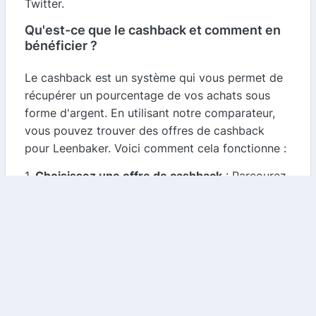
Twitter.
Qu'est-ce que le cashback et comment en
bénéficier ?
Le cashback est un système qui vous permet de
récupérer un pourcentage de vos achats sous
forme d'argent. En utilisant notre comparateur,
vous pouvez trouver des offres de cashback
pour Leenbaker. Voici comment cela fonctionne :
1.
Choisissez une offre de cashback
: Parcourez
notre site pour trouver une offre de cashback qui
vous intéresse.
2.
Cliquez sur le lien
: Cela vous redirigera vers
le site de Leenbaker, où vous pourrez effectuer
votre achat.
3.
Recevez votre cashback
: Après votre achat,