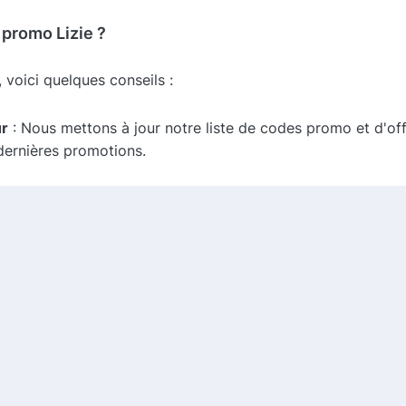
promo Lizie ?
 voici quelques conseils :
ur
: Nous mettons à jour notre liste de codes promo et d'of
 dernières promotions.
 En vous inscrivant, vous recevrez des informations sur les
.
s marques partagent souvent des codes promo sur leurs pag
cherchent des produits d'épilation et de body care à la foi