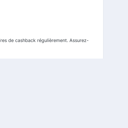
fres de cashback régulièrement. Assurez-
 nouvelles promotions et les codes
es sociales. Suivez Lizie pour être
s efficaces et respectueux de