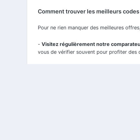
Comment trouver les meilleurs codes 
Pour ne rien manquer des meilleures offres,
-
Visitez régulièrement notre comparate
vous de vérifier souvent pour profiter des
-
Inscrivez-vous à la newsletter de Lizie
:
exclusifs directement dans votre boîte mail
-
Suivez Lizie sur les réseaux sociaux
: Le
informé des dernières offres.
Conclusion
Lizie est la marque idéale pour ceux qui re