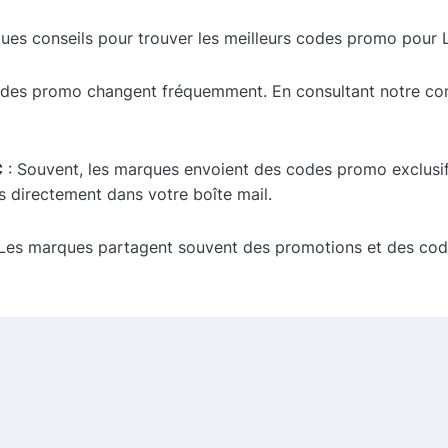
ues conseils pour trouver les meilleurs codes promo pour 
odes promo changent fréquemment. En consultant notre com
C
: Souvent, les marques envoient des codes promo exclusif
s directement dans votre boîte mail.
Les marques partagent souvent des promotions et des codes
: En plus des codes promo, notre plateforme vous permet 
 ainsi de maximiser vos économies.