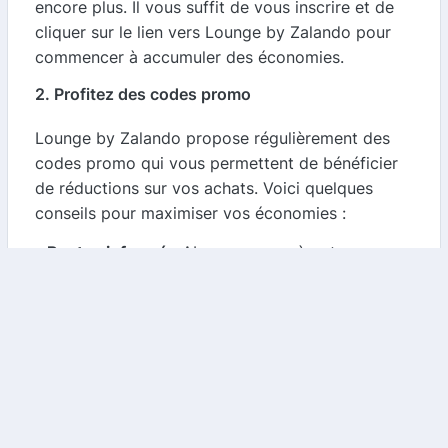
encore plus. Il vous suffit de vous inscrire et de
cliquer sur le lien vers Lounge by Zalando pour
commencer à accumuler des économies.
2. Profitez des codes promo
Lounge by Zalando propose régulièrement des
codes promo qui vous permettent de bénéficier
de réductions sur vos achats. Voici quelques
conseils pour maximiser vos économies :
-
Restez informé
: Abonnez-vous à notre
newsletter pour recevoir les dernières offres et
codes promo directement dans votre boîte mail.
-
Vérifiez les dates d'expiration
: Assurez-vous
d'utiliser les codes promo avant leur date
d'expiration pour ne pas manquer d'économies.
-
Combinez les offres
: Dans certains cas, il est