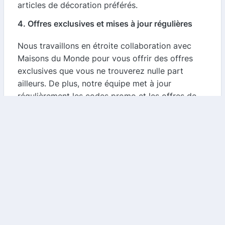
articles de décoration préférés.
4. Offres exclusives et mises à jour régulières
Nous travaillons en étroite collaboration avec
Maisons du Monde pour vous offrir des offres
exclusives que vous ne trouverez nulle part
ailleurs. De plus, notre équipe met à jour
régulièrement les codes promo et les offres de
cashback pour s'assurer que vous avez toujours
accès aux meilleures réductions.
Comment utiliser les codes promo et
cashback ?
1.
Visitez notre comparateur
: Accédez à notre
site et recherchez les offres pour Maisons du
Monde.
2.
Choisissez votre offre
: Sélectionnez le code