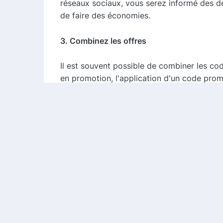
réseaux sociaux, vous serez informé des d
de faire des économies.
3. Combinez les offres
Il est souvent possible de combiner les co
en promotion, l'application d'un code pro
conditions d'utilisation des codes promo 
4. Profitez des remises permanentes
Materiel-informatique propose également d
le site, vous permettant de faire des écon
Conclusion
Materiel-informatique est votre partenaire
codes promo disponibles, vous pouvez réali