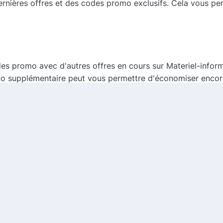
ernières offres et des codes promo exclusifs. Cela vous p
des promo avec d'autres offres en cours sur Materiel-inform
mo supplémentaire peut vous permettre d'économiser encore 
pour maximiser vos économies.
es remises permanentes sur certains produits. Ces réducti
omies sans avoir besoin d'un code promo. N'hésitez pas à ex
 idéal pour tous vos besoins en matériel informatique. Grâ
ser des économies significatives sur vos achats. N'attende