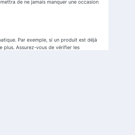
ermettra de ne jamais manquer une occasion
atique. Par exemple, si un produit est déjà
plus. Assurez-vous de vérifier les
ons sont souvent affichées directement sur
plorer ces offres lors de votre navigation.
ce à notre comparateur de cashback et aux
z plus pour profiter de ces avantages et