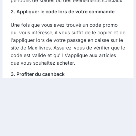
périodes de soldes ou des événements spéciaux.
2. Appliquer le code lors de votre commande
Une fois que vous avez trouvé un code promo
qui vous intéresse, il vous suffit de le copier et de
l'appliquer lors de votre passage en caisse sur le
site de Maxilivres. Assurez-vous de vérifier que le
code est valide et qu'il s'applique aux articles
que vous souhaitez acheter.
3. Profiter du cashback
En plus des codes promo, n'oubliez pas de
vérifier les offres de cashback disponibles. En
vous inscrivant sur notre plateforme, vous
pouvez récupérer un pourcentage de votre achat
sous forme de cashback, ce qui vous permet
d'économiser encore plus.