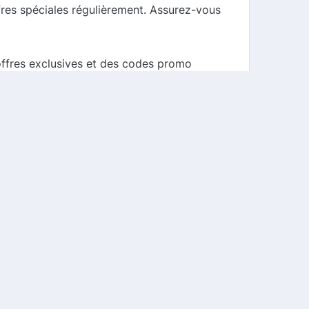
fres spéciales régulièrement. Assurez-vous
offres exclusives et des codes promo
 des codes exclusifs sur leurs
 style. En utilisant notre comparateur de
es pièces uniques et raffinées. N'attendez