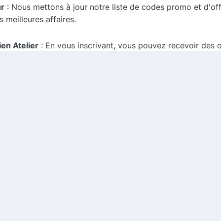
ur
: Nous mettons à jour notre liste de codes promo et d'of
 meilleures affaires.
en Atelier
: En vous inscrivant, vous pouvez recevoir des 
 sociaux
: Les marques partagent souvent des promotions et
ires en soie de haute qualité qui peuvent transformer votre
aliser des économies significatives tout en vous offrant d
lier et profiter des meilleures offres disponibles !