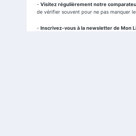
-
Visitez régulièrement notre comparate
de vérifier souvent pour ne pas manquer les
-
Inscrivez-vous à la newsletter de Mon Li
directement dans votre boîte mail.
-
Suivez Mon Lien Atelier sur les réseaux
plateformes sociales.
Conclusion
Mon Lien Atelier offre une gamme d'accesso
cashback et de codes promo, vous pouvez ré
plus pour explorer l'univers de Mon Lien Ate