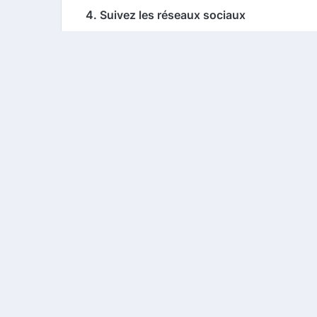
4. Suivez les réseaux sociaux
Monsieurdeguisement.com est actif sur les 
vous pouvez être parmi les premiers à déco
Conclusion
Monsieurdeguisement.com est votre destina
comparateur de cashback et aux codes prom
pour vous déguiser et faire la fête tout en
économiser dès aujourd'hui.
Copyright ©
2026
Courses Malin
. Tous droits réser