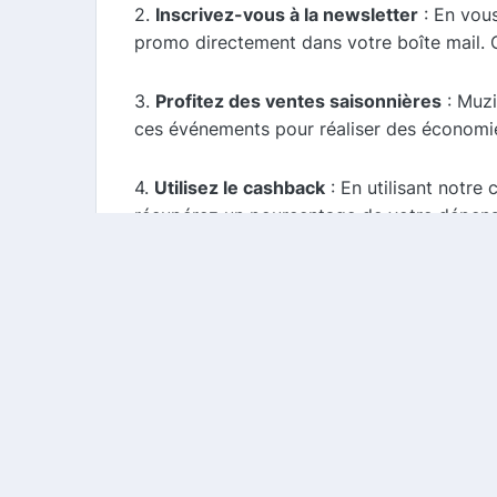
2.
Inscrivez-vous à la newsletter
: En vous
promo directement dans votre boîte mail. 
3.
Profitez des ventes saisonnières
: Muzi
ces événements pour réaliser des économi
4.
Utilisez le cashback
: En utilisant notre
récupérez un pourcentage de votre dépen
Conclusion
Muziker.com est la destination idéale pour
codes promo, vous pouvez facilement trouve
vérifier régulièrement les nouvelles promo