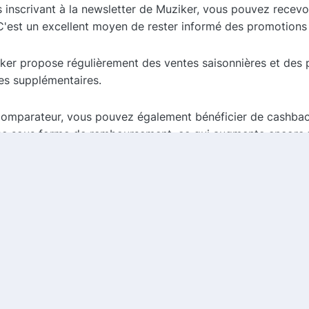
 inscrivant à la newsletter de Muziker, vous pouvez recevo
C'est un excellent moyen de rester informé des promotions
ker propose régulièrement des ventes saisonnières et des 
es supplémentaires.
 comparateur, vous pouvez également bénéficier de cashbac
se sous forme de remboursement, ce qui augmente encore
 tous vos besoins en matière de musique et de loisirs. Grâ
r des offres avantageuses et réaliser des économies signi
tions et de profiter des avantages offerts par Muziker pour