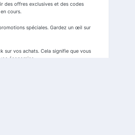
ir des offres exclusives et des codes
 en cours.
promotions spéciales. Gardez un œil sur
k sur vos achats. Cela signifie que vous
 vos économies.
ce à notre comparateur de cashback et
ficatives sur vos achats. N'oubliez pas de
 maximiser votre expérience d'achat.