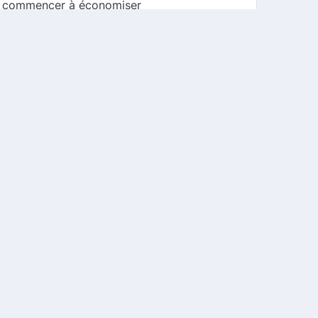
pour commencer à économiser
s meilleures offres disponibles.
a liste des partenaires pour vous assurer
 tracas. Commencez dès aujourd'hui et