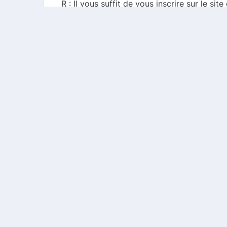
R : Il vous suffit de vous inscrire sur le 
automatiquement.
Q : Les codes promo sont-ils toujours à jo
R : Oui, Myconnect1 met à jour régulièreme
Q : Puis-je utiliser Myconnect1 sur tous le
R : Myconnect1 fonctionne avec de nombreux 
que votre site préféré est inclus.
En utilisant Myconnect1, vous transformez
découvrez combien vous pouvez économis