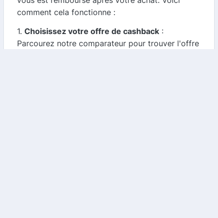
vous est remboursé après votre achat. Voici
comment cela fonctionne :
1.
Choisissez votre offre de cashback
:
Parcourez notre comparateur pour trouver l'offre
de cashback la plus avantageuse pour Nature &
CBD.
2.
Effectuez votre achat
: Cliquez sur le lien de
l'offre et réalisez votre commande sur le site de
Nature & CBD.
3.
Recevez votre cashback
: Après validation de
votre achat, le montant du cashback sera crédité
sur votre compte, que vous pourrez utiliser pour
vos futurs achats.
Conclusion
Nature & CBD est votre destination privilégiée