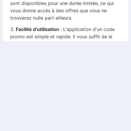
sont disponibles pour une durée limitée, ce qui
vous donne accès à des offres que vous ne
trouverez nulle part ailleurs.
3.
Facilité d'utilisation
: L'application d'un code
promo est simple et rapide. Il vous suffit de le
saisir lors de votre commande pour voir la
réduction s'appliquer.
Comment trouver les meilleurs codes promo
o2switch ?
Pour maximiser vos économies, utilisez notre
comparateur de cashback et de codes promo.
Voici quelques étapes simples :
1.
Visitez notre site
: Accédez à notre plateforme
pour explorer les dernières offres et codes
promo disponibles pour o2switch.