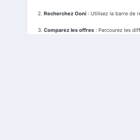
2.
Recherchez Ooni
: Utilisez la barre de 
3.
Comparez les offres
: Parcourez les di
4.
Effectuez votre achat
: Cliquez sur l'off
5.
Profitez de vos économies
: Recevez vo
Conclusion
Ooni est une marque de choix pour les pa
profiter de réductions et d'offres exclusiv
notre site dès aujourd'hui et commencez à