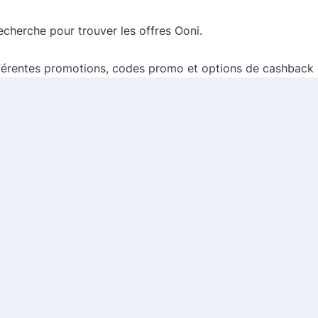
recherche pour trouver les offres Ooni.
fférentes promotions, codes promo et options de cashback 
re qui vous intéresse et suivez les instructions pour finalise
tre produit Ooni tout en ayant réalisé des économies consi
ssionnés de pizza, et grâce à notre comparateur de cashb
es. N'attendez plus pour découvrir les économies que vous p
 économiser !