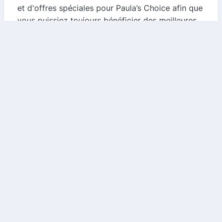
et d'offres spéciales pour Paula’s Choice afin que
vous puissiez toujours bénéficier des meilleures
réductions.
-
Inscrivez-vous à la newsletter de Paula’s
Choice
: Cela vous permettra de recevoir des
offres exclusives directement dans votre boîte
mail.
-
Suivez Paula’s Choice sur les réseaux sociaux
: Les marques partagent souvent des promotions
temporaires sur leurs plateformes sociales.
Conclusion
Paula’s Choice est une marque de confiance pour
ceux qui recherchent des soins de la peau
efficaces et transparents. En utilisant notre
comparateur de cashback et de codes promo,