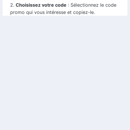
2.
Choisissez votre code
: Sélectionnez le code
promo qui vous intéresse et copiez-le.
3.
Commandez sur Pizza Hut
: Rendez-vous sur
le site de Pizza Hut, choisissez vos articles et
ajoutez-les à votre panier.
4.
Appliquez le code promo
: Avant de finaliser
votre commande, collez le code promo dans le
champ prévu à cet effet.
5.
Profitez de vos économies
: Terminez votre
commande et savourez vos délicieuses pizzas
tout en ayant fait des économies !
Conclusion
Avec notre comparateur de cashback et de
codes promo, économiser sur vos commandes
chez Pizza Hut n'a jamais été aussi facile.