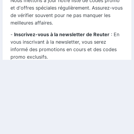
Nous mettons à jour notre liste de codes promo
et d'offres spéciales régulièrement. Assurez-vous
de vérifier souvent pour ne pas manquer les
meilleures affaires.
-
Inscrivez-vous à la newsletter de Reuter
: En
vous inscrivant à la newsletter, vous serez
informé des promotions en cours et des codes
promo exclusifs.
-
Suivez Reuter sur les réseaux sociaux
: Les
marques partagent souvent des offres spéciales
sur leurs comptes de réseaux sociaux. Suivez
Reuter pour être au courant des dernières
promotions.
Conclusion
Reuter est le choix idéal pour ceux qui souhaitent
aménager leur salle de bains avec des produits