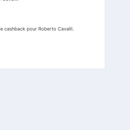
de cashback pour Roberto Cavalli.
cet effet pour bénéficier de votre
vos économies.
En utilisant notre comparateur de cashback