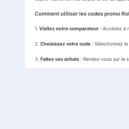
Comment utiliser les codes promo Rob
1.
Visitez notre comparateur
: Accédez à n
2.
Choisissez votre code
: Sélectionnez le
3.
Faites vos achats
: Rendez-vous sur le si
4.
Appliquez le code
: Lors de votre passag
réduction.
5.
Profitez de votre cashback
: N'oubliez 
Conclusion
Roberto Cavalli offre une expérience de s