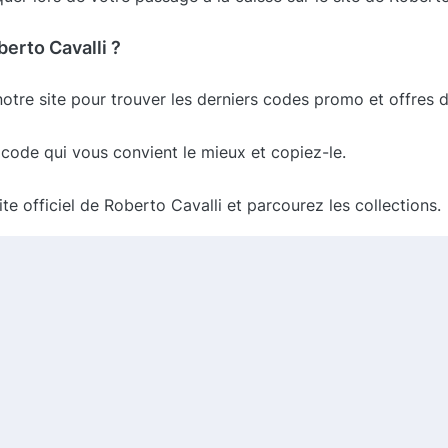
erto Cavalli ?
otre site pour trouver les derniers codes promo et offres 
 code qui vous convient le mieux et copiez-le.
te officiel de Roberto Cavalli et parcourez les collections.
e à la caisse, collez le code promo dans le champ prévu à 
pas de vérifier les conditions de cashback pour maximiser 
hopping inégalée avec ses collections de mode luxueuses. 